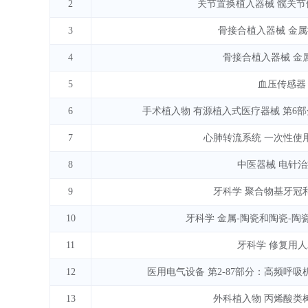
2
关节置换植入器械 髋关节
3
骨接合植入器械 金
4
骨接合植入器械 金
5
血压传感器
6
手术植入物 有源植入式医疗器械 第6部
7
心肺转流系统 一次性使
8
中医器械 电针
9
牙科学 聚合物基牙冠
10
牙科学 金属-陶瓷和陶瓷-陶
11
牙科学 修复用
12
医用电气设备 第2-87部分：高频呼吸
13
外科植入物 丙烯酸类