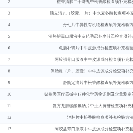
2
檀香清肺二十味丸中松香酸检查项补充检
3
脑立清丸（胶囊、 片）中水麦冬酸检查项补
4
丹七片中异性有机物检查项补充检验
5
清热解毒口服液中灰毡毛忍冬皂苷乙检查项补
6
龟鹿补肾片中牛皮源成分检查项补充检
7
阿胶强骨口服液中牛皮源成分检查项补充
8
保胎灵（片、胶囊）中牛皮源成分检查项补
9
舒筋定痛片中松香酸检查项补充检验
10
贴敷类医疗器械中17种化学药物识别及含量测定
11
复方龙胆碳酸氢钠片中土大黄苷检查项补充
12
消肿片中松香酸检查项补充检验方
13
阿胶益寿口服液中牛皮源成分检查项补充