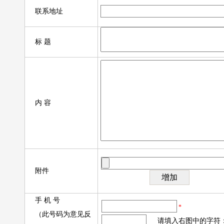
联系地址
标 题
内 容
附件
手 机 号
*
（此号码为意见反
请填入右图中的字符