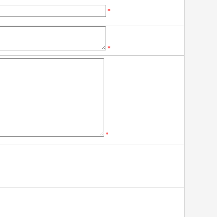
*
*
*