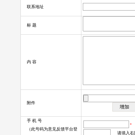
联系地址
标 题
内 容
附件
手 机 号
*
（此号码为意见反馈平台登
请填入右